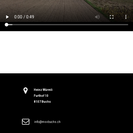

Heinz Würmli
Furthof 10
8107 Buchs

i
nfo@msvbuchs.ch